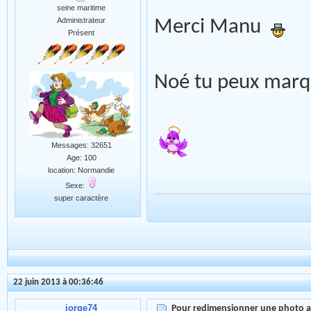
seine maritime
Administrateur
Merci Manu
Présent
Noé tu peux marqu
Messages: 32651
Age: 100
location: Normandie
Sexe:
super caractère
22 juin 2013 à 00:36:46
jorge74
Pour redimensionner une photo 