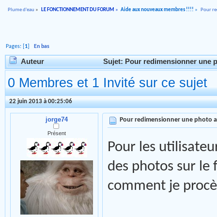
Plume d'eau
»
LE FONCTIONNEMENT DU FORUM
»
Aide aux nouveaux membres !!!!
»
Pour r
Pages: [
1
]
En bas
Auteur
Sujet: Pour redimensionner une p
0 Membres et 1 Invité sur ce sujet
22 juin 2013 à 00:25:06
jorge74
Pour redimensionner une photo 
Présent
Pour les utilisate
des photos sur le
comment je procè