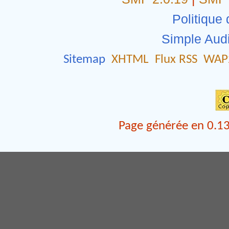
Politique 
Simple Aud
Sitemap
XHTML
Flux RSS
WAP
Page générée en 0.13