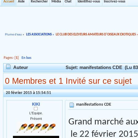
Accueil
Aide
Rechercher
Média
Chat
Identifiez-vous
Inscrivez-vous
Plume d'eau
»
LES ASSOCIATIONS
»
LE CLUB DES ELEVEURS AMATEURS D'OISEAUX EXOTIQUES
Pages: [
1
]
En bas
Auteur
Sujet: manifestations CDE (Lu 83
0 Membres et 1 Invité sur ce sujet
20 février 2015 à 15:54:51
KIKI
manifestations CDE
L'Equipe.
Présent
Grand marché aux o
le 22 février 201