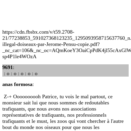
https://cdn.fbsbx.com/v/t59.2708-
21/77238853_591027368123235_1295093958715637760_n.
illegal-doiseaux-par-Jerome-Pensu-copie.pdf?
_nc_cat=106&_nc_oc=AQmKoeY3OaiCpPdK4jl55cAxGlW
sp4P1le4WOzA
9691
:
: o : o : o : o : o
anas formosa
:
Z-+ Oooooooooh Patrice, tu vois le mal partout, ce
monsieur sait lui que nous sommes de redoutables
trafiquants, que nous avons nos associations
représentatives de trafiquants, nos professionnels
trafiquants et le must, les zoos qui vont chercher à l'autre
bout du monde nos oiseaux pour que nous les