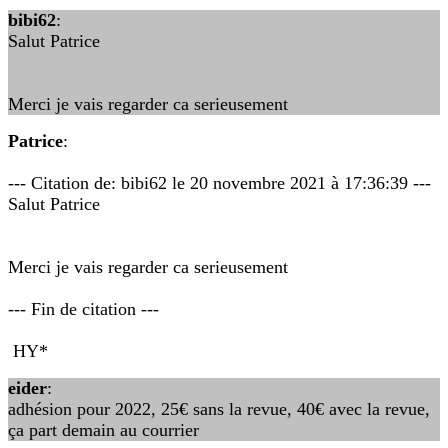
bibi62
:
Salut Patrice
Merci je vais regarder ca serieusement
Patrice
:
--- Citation de: bibi62 le 20 novembre 2021 à 17:36:39 ---
Salut Patrice
Merci je vais regarder ca serieusement
--- Fin de citation ---
HY*
eider
:
adhésion pour 2022, 25€ sans la revue, 40€ avec la revue,
ça part demain au courrier