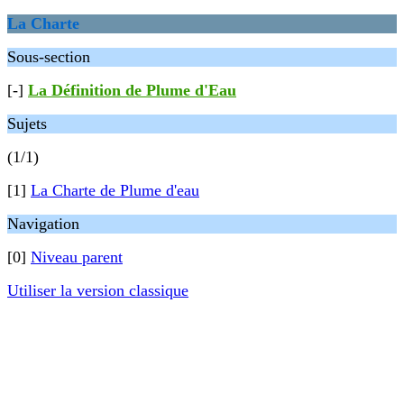
La Charte
Sous-section
[-]
La Définition de Plume d'Eau
Sujets
(1/1)
[1]
La Charte de Plume d'eau
Navigation
[0]
Niveau parent
Utiliser la version classique