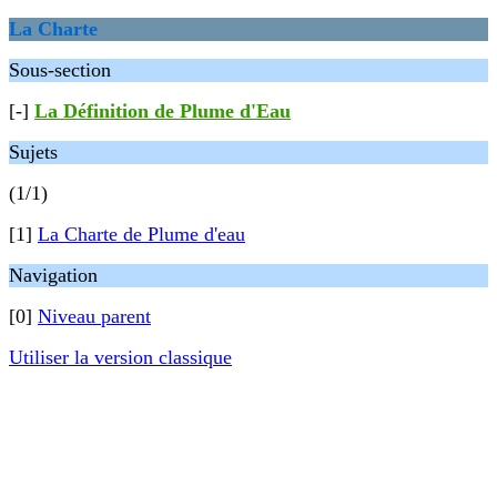
La Charte
Sous-section
[-]
La Définition de Plume d'Eau
Sujets
(1/1)
[1]
La Charte de Plume d'eau
Navigation
[0]
Niveau parent
Utiliser la version classique