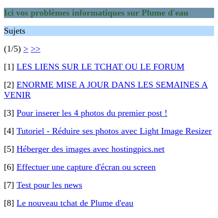
Ici vos problèmes informatiques sur Plume d'eau
Sujets
(1/5)
>
>>
[1]
LES LIENS SUR LE TCHAT OU LE FORUM
[2]
ENORME MISE A JOUR DANS LES SEMAINES A
VENIR
[3]
Pour inserer les 4 photos du premier post !
[4]
Tutoriel - Réduire ses photos avec Light Image Resizer
[5]
Héberger des images avec hostingpics.net
[6]
Effectuer une capture d'écran ou screen
[7]
Test pour les news
[8]
Le nouveau tchat de Plume d'eau