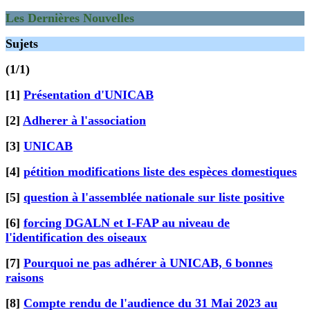
Les Dernières Nouvelles
Sujets
(1/1)
[1]
Présentation d'UNICAB
[2]
Adherer à l'association
[3]
UNICAB
[4]
pétition modifications liste des espèces domestiques
[5]
question à l'assemblée nationale sur liste positive
[6]
forcing DGALN et I-FAP au niveau de
l'identification des oiseaux
[7]
Pourquoi ne pas adhérer à UNICAB, 6 bonnes
raisons
[8]
Compte rendu de l'audience du 31 Mai 2023 au