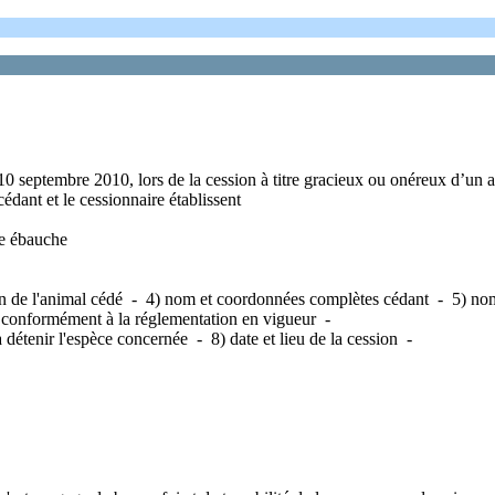
10 septembre 2010, lors de la cession à titre gracieux ou onéreux d’un 
cédant et le cessionnaire établissent
re ébauche
ion de l'animal cédé - 4) nom et coordonnées complètes cédant - 5) nom
ué conformément à la réglementation en vigueur -
é à détenir l'espèce concernée - 8) date et lieu de la cession -