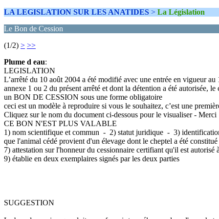
LA LEGISLATION SUR LES ANATIDES
>
La Législation
Le Bon de Cession
(1/2)
>
>>
Plume d eau
:
LEGISLATION
L’arrêté du 10 août 2004 a été modifié avec une entrée en vigueur au 
annexe 1 ou 2 du présent arrêté et dont la détention a été autorisée, le 
un BON DE CESSION sous une forme obligatoire
ceci est un modèle à reproduire si vous le souhaitez, c’est une premiè
Cliquez sur le nom du document ci-dessous pour le visualiser - Merci
CE BON N'EST PLUS VALABLE
1) nom scientifique et commun - 2) statut juridique - 3) identificat
que l'animal cédé provient d'un élevage dont le cheptel a été constit
7) attestation sur l'honneur du cessionnaire certifiant qu'il est autoris
9) établie en deux exemplaires signés par les deux parties
SUGGESTION