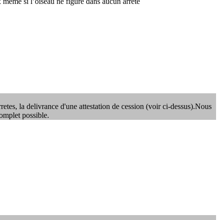
x même si l’oiseau ne figure dans aucun arrêté
etes, la delivrance d'une attestation de cession (voir ci-dessus).Nous
complet possible.