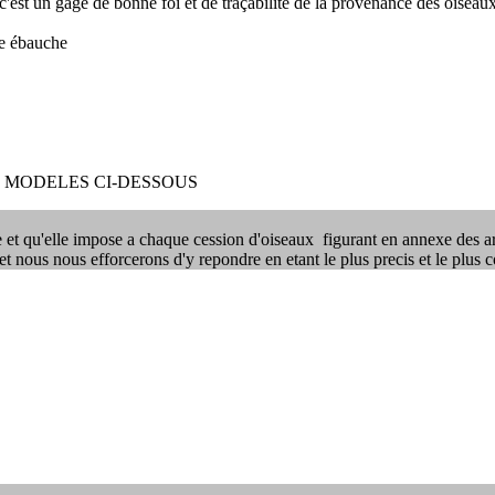
 c'est un gage de bonne foi et de traçabilité de la provenance des oiseau
re ébauche
S MODELES CI-DESSOUS
 et qu'elle impose a chaque cession d'oiseaux figurant en annexe des arr
et nous nous efforcerons d'y repondre en etant le plus precis et le plus 