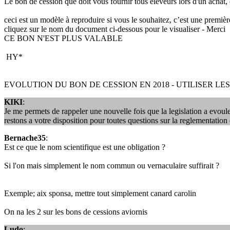
Le bon de cession que doit vous fournir tous éleveurs lors d'un achat,
ceci est un modèle à reproduire si vous le souhaitez, c’est une premiè
cliquez sur le nom du document ci-dessous pour le visualiser - Merci
CE BON N'EST PLUS VALABLE
HY*
EVOLUTION DU BON DE CESSION EN 2018 - UTILISER LE
KIKI
:
Je me permets de rappeler une nouvelle fois que la legislation a evoule
restons a votre disposition pour toutes questions sur la reglementation 
Bernache35
:
Est ce que le nom scientifique est une obligation ?
Si l'on mais simplement le nom commun ou vernaculaire suffirait ?
Exemple; aix sponsa, mettre tout simplement canard carolin
On na les 2 sur les bons de cessions aviornis
Ludo
: