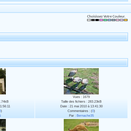
Choisissez Votre Couleur.
Vues : 1679
42.74kB
Taille des fichiers : 283.23kB
01:56:11
Date : 21 mai 2010 à 13:41:30
0
)
Commentaires : (
0
)
5
Par :
Bernache35