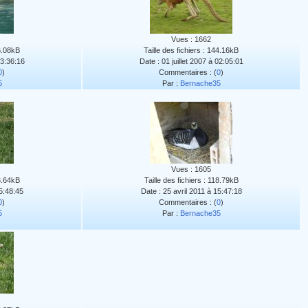
Vues : 1662
16.08kB
Taille des fichiers : 144.16kB
03:36:16
Date : 01 juillet 2007 à 02:05:01
0
)
Commentaires : (
0
)
5
Par :
Bernache35
Vues : 1605
03.64kB
Taille des fichiers : 118.79kB
15:48:45
Date : 25 avril 2011 à 15:47:18
0
)
Commentaires : (
0
)
5
Par :
Bernache35