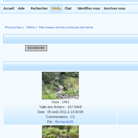
Accueil
Aide
Rechercher
Média
Chat
Identifiez-vous
Inscrivez-vous
Plume d'eau
»
Média
»
Mes oiseaux et mes visites par bernache
RECHERCHER
Vues : 1461
Taille des fichiers : 167.54kB
Date : 05 août 2011 à 13:30:08
Commentaires : (
0
)
Par :
Bernache35