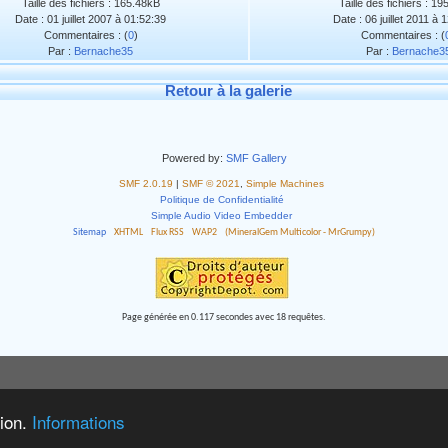
Taille des fichiers : 165.48kB
Taille des fichiers : 1
Date : 01 juillet 2007 à 01:52:39
Date : 06 juillet 2011 à 
Commentaires : (
0
)
Commentaires : (
Par :
Bernache35
Par :
Bernache3
Retour à la galerie
Powered by:
SMF Gallery
SMF 2.0.19
|
SMF © 2021
,
Simple Machines
Politique de Confidentialité
Simple Audio Video Embedder
Sitemap
XHTML
Flux RSS
WAP2
(MineralGem Multicolor - MrGrumpy)
Page générée en 0.117 secondes avec 18 requêtes.
tion.
Informations