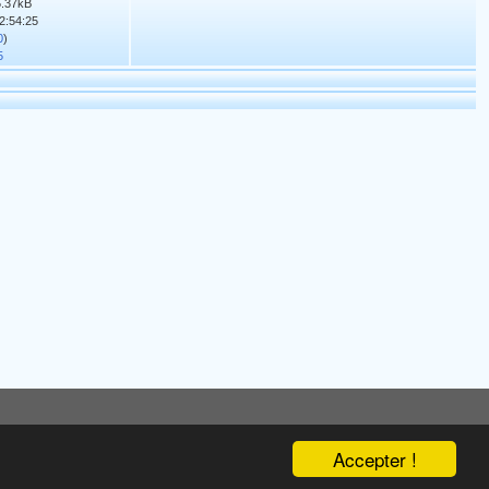
95.37kB
12:54:25
0
)
5
Accepter !