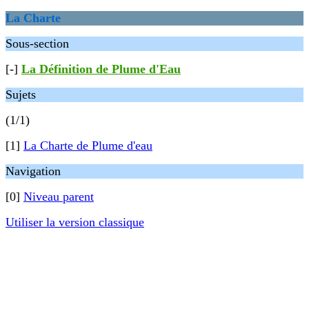
La Charte
Sous-section
[-]
La Définition de Plume d'Eau
Sujets
(1/1)
[1]
La Charte de Plume d'eau
Navigation
[0]
Niveau parent
Utiliser la version classique