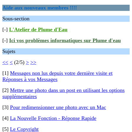
Aide aux nouveaux membres !!!!
Sous-section
[-]
L'Atelier de Plume d'Eau
[-]
Ici vos problèmes informatiques sur Plume d'eau
Sujets
<<
<
(2/5)
>
>>
[1]
Messages non lus depuis votre dernière visite et
Réponses à vos Messages
[2]
Mettre une photo dans un post en utilisant les options
supplémentaires
[3]
Pour redimensionner une photo avec un Mac
[4]
La Nouvelle Fonction - Réponse Rapide
[5]
Le Copyright