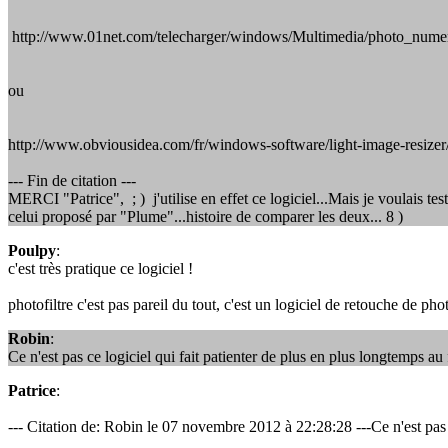
http://www.01net.com/telecharger/windows/Multimedia/photo_numer
ou
http://www.obviousidea.com/fr/windows-software/light-image-resizer
--- Fin de citation ---
MERCI "Patrice", ; ) j'utilise en effet ce logiciel...Mais je voulais tes
celui proposé par "Plume"...histoire de comparer les deux... 8 )
Poulpy
:
c'est très pratique ce logiciel !
photofiltre c'est pas pareil du tout, c'est un logiciel de retouche de ph
Robin
:
Ce n'est pas ce logiciel qui fait patienter de plus en plus longtemps au f
Patrice
:
--- Citation de: Robin le 07 novembre 2012 à 22:28:28 ---Ce n'est pas ce