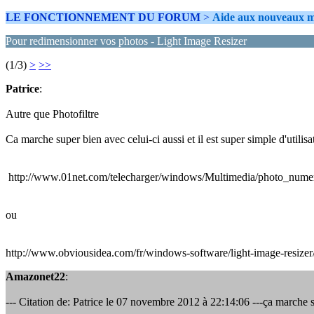
LE FONCTIONNEMENT DU FORUM
>
Aide aux nouveaux m
Pour redimensionner vos photos - Light Image Resizer
(1/3)
>
>>
Patrice
:
Autre que Photofiltre
Ca marche super bien avec celui-ci aussi et il est super simple d'utilisa
http://www.01net.com/telecharger/windows/Multimedia/photo_numer
ou
http://www.obviousidea.com/fr/windows-software/light-image-resizer
Amazonet22
:
--- Citation de: Patrice le 07 novembre 2012 à 22:14:06 ---ça marche sup