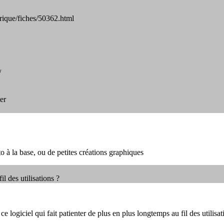
ique/fiches/50362.html
/
ter
oto à la base, ou de petites créations graphiques
il des utilisations ?
 logiciel qui fait patienter de plus en plus longtemps au fil des utilisat