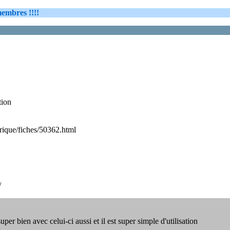
embres !!!!
tion
ique/fiches/50362.html
/
er bien avec celui-ci aussi et il est super simple d'utilisation