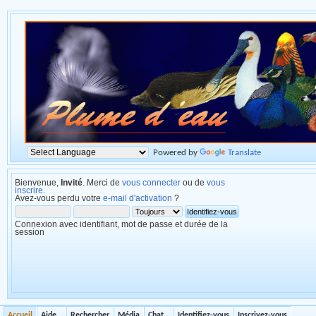
Powered by
Translate
Bienvenue,
Invité
. Merci de
vous connecter
ou de
vous
inscrire
.
Avez-vous perdu votre
e-mail d'activation
?
Connexion avec identifiant, mot de passe et durée de la
session
Accueil
Aide
Rechercher
Média
Chat
Identifiez-vous
Inscrivez-vous