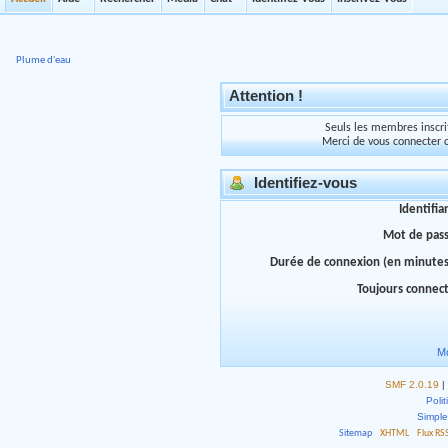
Plume d'eau
Attention !
Seuls les membres inscrit
Merci de vous connecter 
Identifiez-vous
Identifia
Mot de pas
Durée de connexion (en minutes
Toujours connec
Mo
SMF 2.0.19
|
Polit
Simpl
Sitemap
XHTML
Flux RS