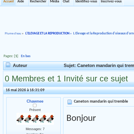
Accueil
Aide
Rechercher
Média
Chat
Identifiez-vous
Inscrivez-vous
Plume d'eau
»
L'ELEVAGE ET LA REPRODUCTION
»
L Elevage et la Reproduction d'oiseaux d'o
Pages: [
1
]
En bas
Auteur
Sujet: Caneton mandarin qui trem
0 Membres et 1 Invité sur ce sujet
16 mai 2026 à 16:31:09
Chawnee
Caneton mandarin qui tremble
Présent
Bonjour
Messages: 7