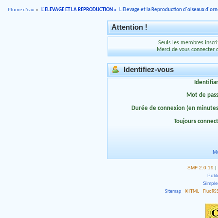
Plume d'eau
»
L'ELEVAGE ET LA REPRODUCTION
»
L Elevage et la Reproduction d'oiseaux d'o
Attention !
Seuls les membres inscrit
Merci de vous connecter 
Identifiez-vous
Identifia
Mot de pas
Durée de connexion (en minutes
Toujours connec
Mo
SMF 2.0.19
|
Polit
Simpl
Sitemap
XHTML
Flux RS