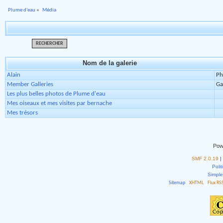
Plume d'eau
»
Média
RECHERCHER
Nom de la galerie
Alain
Ph
Member Galleries
Ga
Les plus belles photos de Plume d'eau
Mes oiseaux et mes visites par bernache
Mes trésors
Pow
SMF 2.0.19
|
Polit
Simpl
Sitemap
XHTML
Flux RS