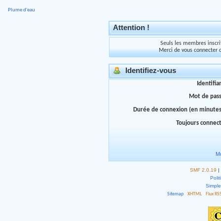
Plume d'eau
Attention !
Seuls les membres inscrit
Merci de vous connecter 
Identifiez-vous
Identifia
Mot de pas
Durée de connexion (en minutes
Toujours connec
Mo
SMF 2.0.19
|
Polit
Simpl
Sitemap
XHTML
Flux RS