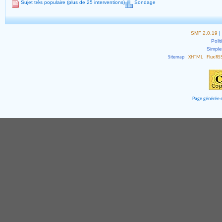
Sujet très populaire (plus de 25 interventions)
Sondage
SMF 2.0.19
|
Polit
Simpl
Sitemap
XHTML
Flux RS
Page générée e