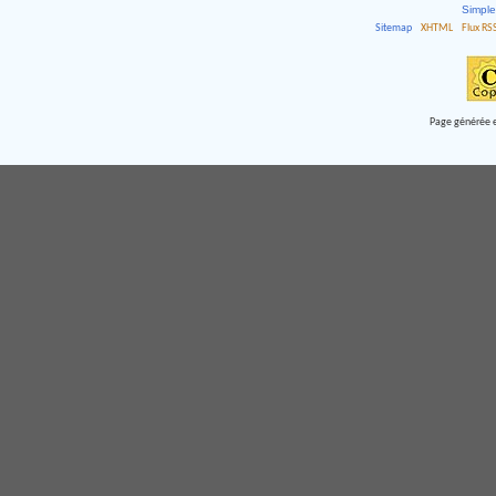
Simpl
Sitemap
XHTML
Flux RS
Page générée e