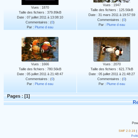
Vues : 1947
Vues : 1870
Taille des fichiers : 125.56kB
Taille des fichiers : 379.89kB
Date : 31 mars 2011 à 19:57:59
Date : 07 juillet 2011 à 13:08:10
Commentaires : (
0
)
Commentaires : (
0
)
Par :
Plume d eau
Par :
Plume d eau
Vues : 1666
Vues : 2070
Taille des fichiers : 780.56kB
Taille des fichiers : 621.77kB
Date : 05 juillet 2011 à 21:48:47
Date : 05 juillet 2011 à 21:48:27
Commentaires : (
0
)
Commentaires : (
0
)
Par :
Plume d eau
Par :
Plume d eau
Pages : [
1
]
Re
Pow
SMF 2.0.19
|
Polit