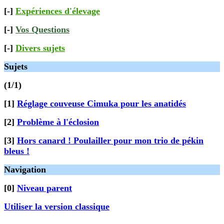
[-]
Expériences d'élevage
[-]
Vos Questions
[-]
Divers sujets
Sujets
(1/1)
[1]
Réglage couveuse Cimuka pour les anatidés
[2]
Problème à l'éclosion
[3]
Hors canard ! Poulailler pour mon trio de pékin
bleus !
Navigation
[0]
Niveau parent
Utiliser la version classique