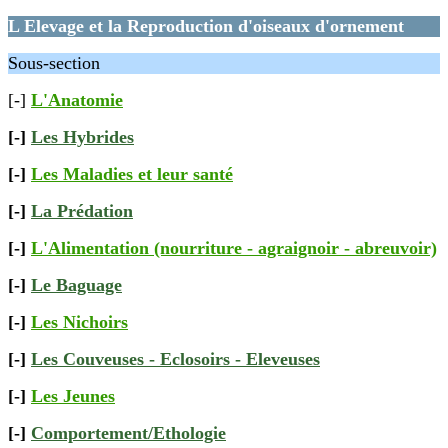
L Elevage et la Reproduction d'oiseaux d'ornement
Sous-section
[-]
L'Anatomie
[-]
Les Hybrides
[-]
Les Maladies et leur santé
[-]
La Prédation
[-]
L'Alimentation (nourriture - agraignoir - abreuvoir)
[-]
Le Baguage
[-]
Les Nichoirs
[-]
Les Couveuses - Eclosoirs - Eleveuses
[-]
Les Jeunes
[-]
Comportement/Ethologie