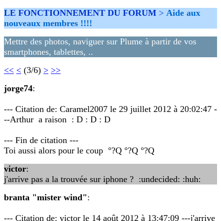
LE FONCTIONNEMENT DU FORUM
>
Aide aux
nouveaux membres !!!!
Mettre des photos, naviguer sur Plume à partir de vos
smartphones, tablettes, ..
<<
<
(3/6)
>
>>
jorge74
:
--- Citation de: Caramel2007 le 29 juillet 2012 à 20:02:47 -
--Arthur a raison : D : D : D
--- Fin de citation ---
Toi aussi alors pour le coup °?Q °?Q °?Q
victor
:
j'arrive pas a la trouvée sur iphone ? :undecided: :huh:
branta "mister wind"
:
--- Citation de: victor le 14 août 2012 à 13:47:09 ---j'arrive