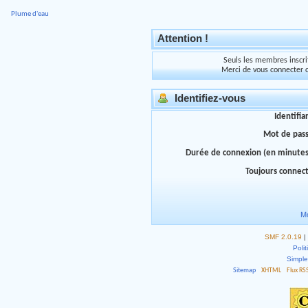
Plume d'eau
Attention !
Seuls les membres inscrit
Merci de vous connecter 
Identifiez-vous
Identifia
Mot de pas
Durée de connexion (en minutes
Toujours connec
Mo
SMF 2.0.19
|
Polit
Simpl
Sitemap
XHTML
Flux RS