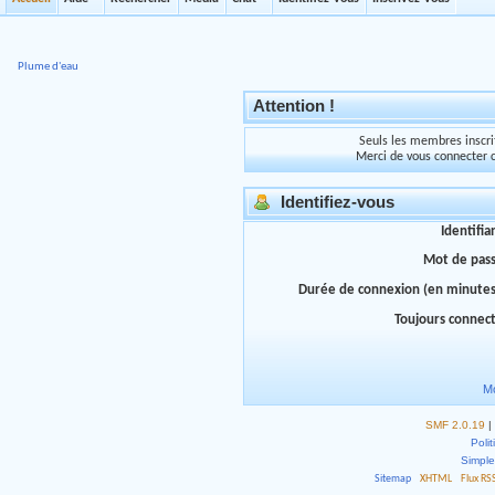
Plume d'eau
Attention !
Seuls les membres inscrit
Merci de vous connecter 
Identifiez-vous
Identifia
Mot de pas
Durée de connexion (en minutes
Toujours connec
Mo
SMF 2.0.19
|
Polit
Simpl
Sitemap
XHTML
Flux RS