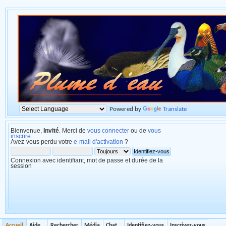
Powered by
Translate
Bienvenue,
Invité
. Merci de
vous connecter
ou de
vous
inscrire
.
Avez-vous perdu votre
e-mail d'activation
?
Connexion avec identifiant, mot de passe et durée de la
session
Accueil
Aide
Rechercher
Média
Chat
Identifiez-vous
Inscrivez-vous