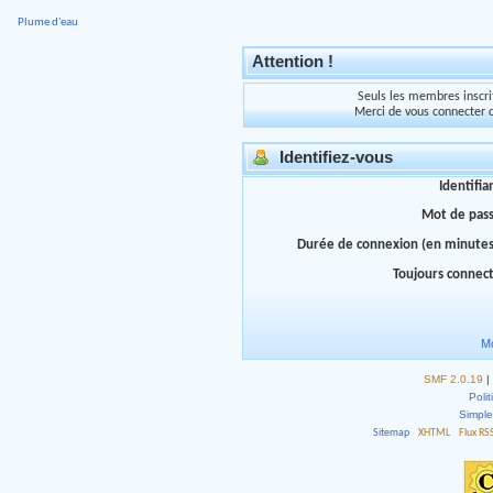
Plume d'eau
Attention !
Seuls les membres inscrit
Merci de vous connecter 
Identifiez-vous
Identifia
Mot de pas
Durée de connexion (en minutes
Toujours connec
Mo
SMF 2.0.19
|
Polit
Simpl
Sitemap
XHTML
Flux RS