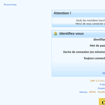
Plume d'eau
Attention !
Seuls les membres inscrit
Merci de vous connecter 
Identifiez-vous
Identifia
Mot de pas
Durée de connexion (en minutes
Toujours connec
Mo
SMF 2.0.19
|
Polit
Simpl
Sitemap
XHTML
Flux RS