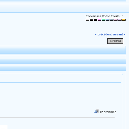
Choisissez Votre Couleur.
« précédent
suivant »
IMPRIMER
IP archivée