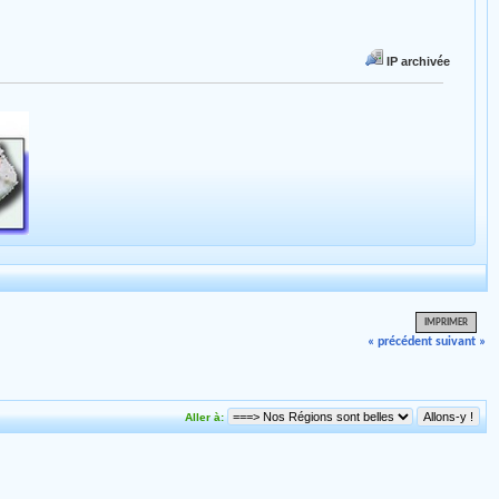
IP archivée
IMPRIMER
« précédent
suivant »
Aller à: