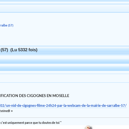
rralbe (57)
(57) (Lu 5332 fois)
FICATION DES CIGOGNES EN MOSELLE
02/un-nid-de-cigognes-filme-24h24-par-la-webcam-de-la-mairie-de-sarralbe-57/
istineB
»
 c'est uniquement parce que tu doutes de toi "