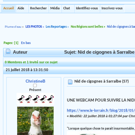
Accueil
Aide
Rechercher
Média
Chat
Identifiez-vous
Inscrivez-vous
Plume d'eau
»
LES PHOTOS
»
Les Reportages
»
Nos Régions sont belles
»
Nid de cigognes à Sa
Pages: [
1
]
En bas
Auteur
Sujet: Nid de cigognes à Sarralbe 
0 Membres et 1 Invité sur ce sujet
21 juillet 2018 à 13:31:50
ChristineB
Nid de cigognes à Sarralbe (57)
Présent
UNE WEBCAM POUR SUIVRE LA NIDI
https://www.le-lorrain.fr/blog/2018/05/
«
Modifié: 22 juillet 2018 à 01:27:04 par Chr
"Lorsque quelque chose te parait insurmontable,