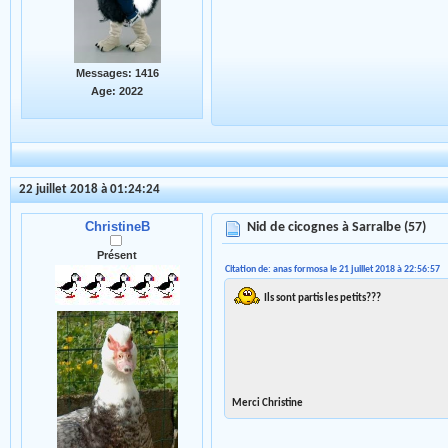
Messages: 1416
Age: 2022
22 juillet 2018 à 01:24:24
ChristineB
Nid de cicognes à Sarralbe (57)
Présent
Citation de: anas formosa le 21 juillet 2018 à 22:56:57
Ils sont partis les petits???
Merci Christine