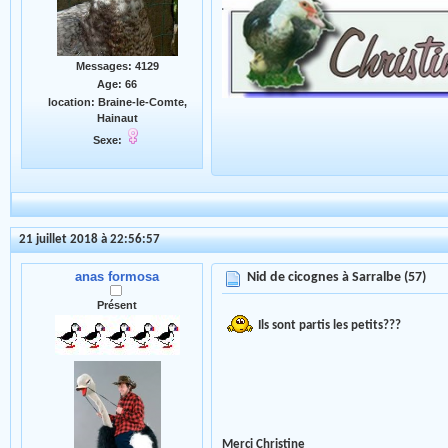
Messages: 4129
Age: 66
location: Braine-le-Comte,
Hainaut
Sexe:
21 juillet 2018 à 22:56:57
anas formosa
Nid de cicognes à Sarralbe (57)
Présent
Ils sont partis les petits???
Merci Christine