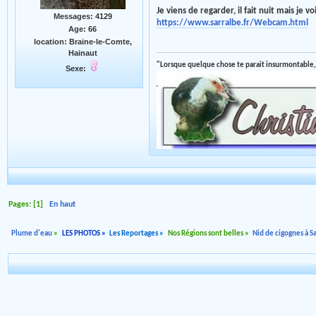
Je viens de regarder, il fait nuit mais je vo
Messages: 4129
https://www.sarralbe.fr/Webcam.html
Age: 66
location: Braine-le-Comte,
Hainaut
"Lorsque quelque chose te parait insurmontable,
Sexe:
Pages: [
1
]
En haut
Plume d'eau
»
LES PHOTOS
»
Les Reportages
»
Nos Régions sont belles
»
Nid de cigognes à Sa