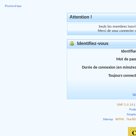
Plume d'eau
Attention !
Seuls les membres inscrit
Merci de vous connecter 
Identifiez-vous
Identifia
Mot de pas
Durée de connexion (en minutes
Toujours connec
Mo
SMF 2.0.19
|
Polit
Simpl
Sitemap
XHTML
Flux RS