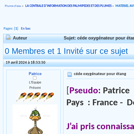
Plume d'eau
»
LA CENTRALE D'INFORMATION DES PALMIPEDES ET DES PLUMES
»
MATERIEL AVI
Pages: [
1
]
En bas
Auteur
Sujet: céde oxygénateur pour éta
0 Membres et 1 Invité sur ce sujet
19 avril 2024 à 18:53:50
Patrice
céde oxygénateur pour étang
L'Equipe
Présent
[
Pseudo:
Patrice
Pays : France - D
J’ai pris connaiss