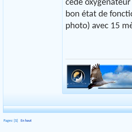
cède oxygénateur 
bon état de fonct
photo) avec 15 mè
Pages: [
1
]
En haut