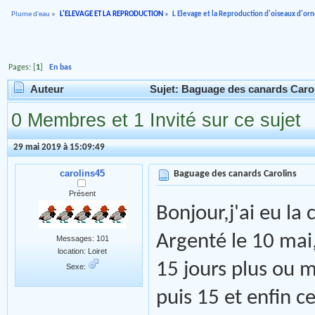
Plume d'eau
»
L'ELEVAGE ET LA REPRODUCTION
»
L Elevage et la Reproduction d'oiseaux d'o
Pages: [
1
]
En bas
Auteur
Sujet: Baguage des canards Carol
0 Membres et 1 Invité sur ce sujet
29 mai 2019 à 15:09:49
carolins45
Baguage des canards Carolins
Présent
Bonjour,j'ai eu la
Argenté le 10 mai,
Messages: 101
location: Loiret
15 jours plus ou mo
Sexe:
puis 15 et enfin c