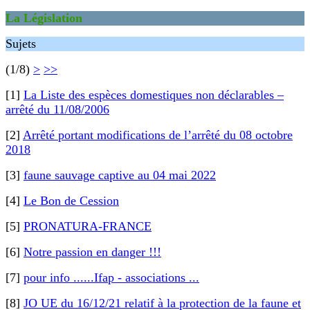
La Législation
Sujets
(1/8)
>
>>
[1]
La Liste des espèces domestiques non déclarables –
arrêté du 11/08/2006
[2]
Arrêté portant modifications de l’arrêté du 08 octobre
2018
[3]
faune sauvage captive au 04 mai 2022
[4]
Le Bon de Cession
[5]
PRONATURA-FRANCE
[6]
Notre passion en danger !!!
[7]
pour info ......Ifap - associations ...
[8]
JO UE du 16/12/21 relatif à la protection de la faune et