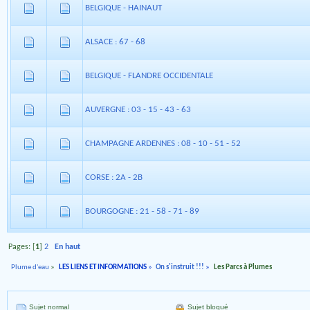
BELGIQUE - HAINAUT
ALSACE : 67 - 68
BELGIQUE - FLANDRE OCCIDENTALE
AUVERGNE : 03 - 15 - 43 - 63
CHAMPAGNE ARDENNES : 08 - 10 - 51 - 52
CORSE : 2A - 2B
BOURGOGNE : 21 - 58 - 71 - 89
Pages: [
1
]
2
En haut
Plume d'eau
»
LES LIENS ET INFORMATIONS
»
On s'instruit !!!
»
Les Parcs à Plumes
Sujet normal
Sujet bloqué