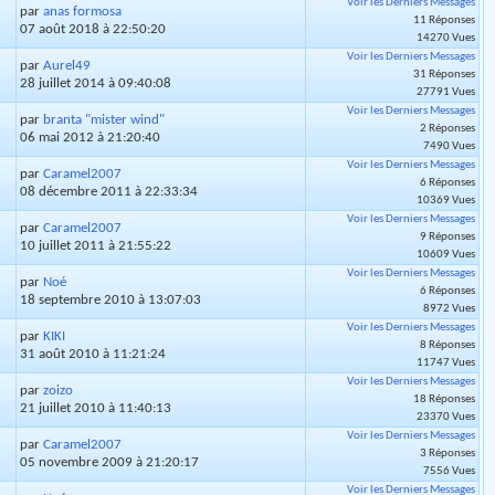
Voir les Derniers Messages
par
anas formosa
11 Réponses
07 août 2018 à 22:50:20
14270 Vues
Voir les Derniers Messages
par
Aurel49
31 Réponses
28 juillet 2014 à 09:40:08
27791 Vues
Voir les Derniers Messages
par
branta "mister wind"
2 Réponses
06 mai 2012 à 21:20:40
7490 Vues
Voir les Derniers Messages
par
Caramel2007
6 Réponses
08 décembre 2011 à 22:33:34
10369 Vues
Voir les Derniers Messages
par
Caramel2007
9 Réponses
10 juillet 2011 à 21:55:22
10609 Vues
Voir les Derniers Messages
par
Noé
6 Réponses
18 septembre 2010 à 13:07:03
8972 Vues
Voir les Derniers Messages
par
KIKI
8 Réponses
31 août 2010 à 11:21:24
11747 Vues
Voir les Derniers Messages
par
zoizo
18 Réponses
21 juillet 2010 à 11:40:13
23370 Vues
Voir les Derniers Messages
par
Caramel2007
3 Réponses
05 novembre 2009 à 21:20:17
7556 Vues
Voir les Derniers Messages