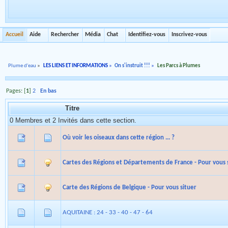
Accueil
Aide
Rechercher
Média
Chat
Identifiez-vous
Inscrivez-vous
Plume d'eau
»
LES LIENS ET INFORMATIONS
»
On s'instruit !!!
»
Les Parcs à Plumes
Pages: [
1
]
2
En bas
Titre
0 Membres et 2 Invités dans cette section.
Où voir les oiseaux dans cette région ... ?
Cartes des Régions et Départements de France - Pour vous 
Carte des Régions de Belgique - Pour vous situer
AQUITAINE : 24 - 33 - 40 - 47 - 64