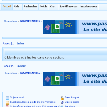
Accueil
Aide
Rechercher
Média
Chat
Identifiez-vous
Inscrivez-vous
Plume d'eau
»
NOS PARTENAIRES
»
Pages: [
1
]
En bas
0 Membres et 2 Invités dans cette section.
Pages: [
1
]
En haut
Plume d'eau
»
NOS PARTENAIRES
»
Sujet normal
Sujet bloqué
Sujet populaire (plus de 15 interventions)
Sujet épinglé
Sujet très populaire (plus de 25 interventions)
Sondage