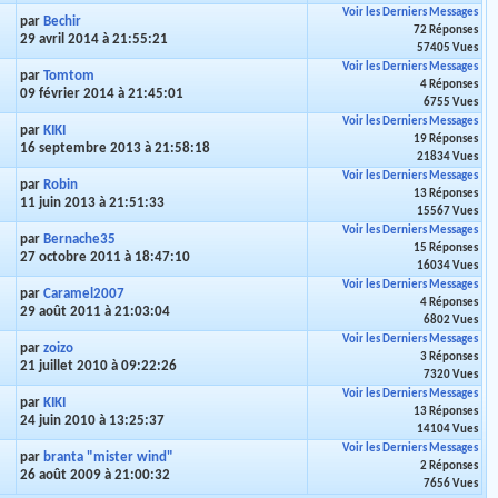
Voir les Derniers Messages
par
Bechir
72 Réponses
29 avril 2014 à 21:55:21
57405 Vues
Voir les Derniers Messages
par
Tomtom
4 Réponses
09 février 2014 à 21:45:01
6755 Vues
Voir les Derniers Messages
par
KIKI
19 Réponses
16 septembre 2013 à 21:58:18
21834 Vues
Voir les Derniers Messages
par
Robin
13 Réponses
11 juin 2013 à 21:51:33
15567 Vues
Voir les Derniers Messages
par
Bernache35
15 Réponses
27 octobre 2011 à 18:47:10
16034 Vues
Voir les Derniers Messages
par
Caramel2007
4 Réponses
29 août 2011 à 21:03:04
6802 Vues
Voir les Derniers Messages
par
zoizo
3 Réponses
21 juillet 2010 à 09:22:26
7320 Vues
Voir les Derniers Messages
par
KIKI
13 Réponses
24 juin 2010 à 13:25:37
14104 Vues
Voir les Derniers Messages
par
branta "mister wind"
2 Réponses
26 août 2009 à 21:00:32
7656 Vues