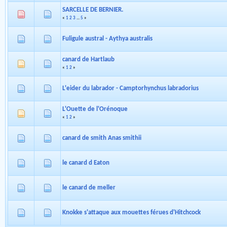
SARCELLE DE BERNIER.
«
1
2
3
...
5
»
Fuligule austral - Aythya australis
canard de Hartlaub
«
1
2
»
L'eider du labrador - Camptorhynchus labradorius
L'Ouette de l'Orénoque
«
1
2
»
canard de smith Anas smithii
le canard d Eaton
le canard de meller
Knokke s'attaque aux mouettes férues d'Hitchcock