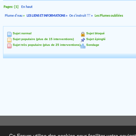
Pages: [
1
]
En haut
Plume d'eau
»
LES LIENS ET INFORMATIONS
»
On s'instruit !!!
»
Les Plumes oubliées
Sujet normal
Sujet bloqué
Sujet populaire (plus de 15 interventions)
Sujet épinglé
Sujet très populaire (plus de 25 interventions)
Sondage
Ce Forum utilise des cookies pour faciliter votre naviga