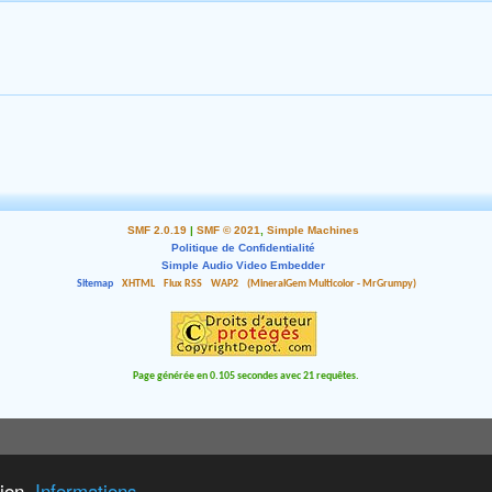
SMF 2.0.19
|
SMF © 2021
,
Simple Machines
Politique de Confidentialité
Simple Audio Video Embedder
Sitemap
XHTML
Flux RSS
WAP2
(MineralGem Multicolor - MrGrumpy)
Page générée en 0.105 secondes avec 21 requêtes.
tion.
Informations