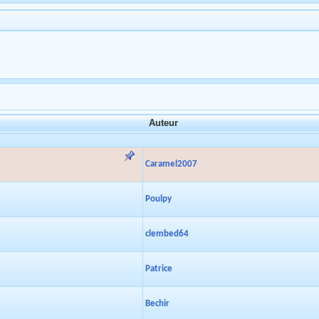
Auteur
Caramel2007
Poulpy
clembed64
Patrice
Bechir