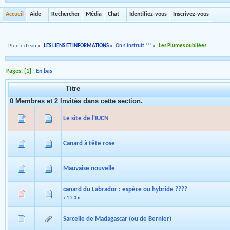
Accueil
Aide
Rechercher
Média
Chat
Identifiez-vous
Inscrivez-vous
Plume d'eau
»
LES LIENS ET INFORMATIONS
»
On s'instruit !!!
»
Les Plumes oubliées
Pages: [
1
]
En bas
Titre
0 Membres et 2 Invités dans cette section.
Le site de l'IUCN
Canard à tête rose
Mauvaise nouvelle
canard du Labrador : espèce ou hybride ????
«
1
2
3
»
Sarcelle de Madagascar (ou de Bernier)