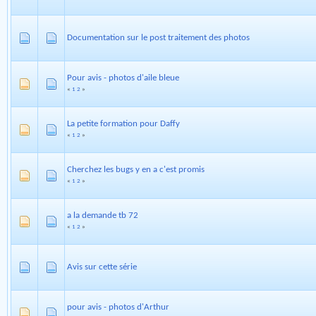
Documentation sur le post traitement des photos
Pour avis - photos d'aile bleue
«
1
2
»
La petite formation pour Daffy
«
1
2
»
Cherchez les bugs y en a c'est promis
«
1
2
»
a la demande tb 72
«
1
2
»
Avis sur cette série
pour avis - photos d'Arthur