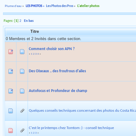
Plume d'eau
»
LES PHOTOS
»
Les Photos des Pros
»
L'atelier photos
Pages: [
1
]
2
En bas
Titre
0 Membres et 2 Invités dans cette section.
Comment choisir son APN ?
«
1
2
3
4
»
Des Oiseaux .. des froufrous d'ailes
Autofocus et Profondeur de champ
Quelques conseils techniques concernant des photos du Costa Ric
C'est le printemps chez Tomtom :) - conseil technique
«
1
2
3
»