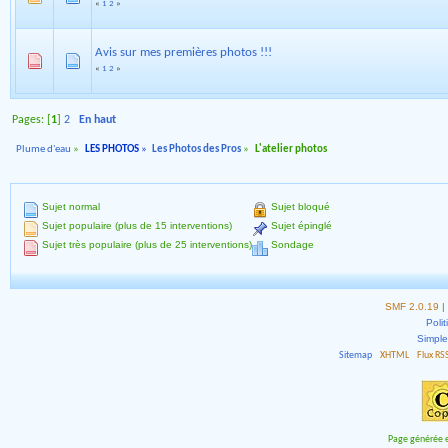
«
1
2
»
Avis sur mes premières photos !!!
«
1
2
»
Pages: [
1
]
2
En haut
Plume d'eau
»
LES PHOTOS
»
Les Photos des Pros
»
L'atelier photos
Sujet normal
Sujet bloqué
Sujet populaire (plus de 15 interventions)
Sujet épinglé
Sujet très populaire (plus de 25 interventions)
Sondage
SMF 2.0.19
|
Polit
Simpl
Sitemap
XHTML
Flux RS
Page générée e