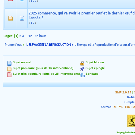
«
1
2
3
»
2025 commence, qui va avoir le premier œuf et le dernier œuf 
l'année ?
«
1
2
»
Pages: [
1
]
2
3
...
12
En haut
Plume d'eau
»
L'ELEVAGE ET LA REPRODUCTION
»
L Elevage et la Reproduction d'oiseaux d'
Sujet normal
Sujet bloqué
Sujet populaire (plus de 15 interventions)
Sujet épinglé
Sujet très populaire (plus de 25 interventions)
Sondage
SMF 2.0.19
|
Polit
Simple
Sitemap
XHTML
Flux RS
Page générée e