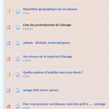
Répartition géographique de nos plumes
«
1
2
»
Liste des professionnels de l'elevage
«
1
2
3
4
»
avibase - all ducks, swans and geese
Vos retours sur le matériel d'élevage
«
1
2
3
»
Quelles espèces d'anatidés avez vous élevés ?
«
1
2
»
sexage ADN (entre autres)
Pour vous procurer vos Oiseaux, vous êtes prêt à ..... - sondage
«
1
2
»