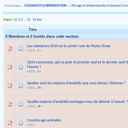
Plume d'eau
»
L'ELEVAGE ET LA REPRODUCTION
»
L Elevage et la Reproduction d'oiseaux d'o
Pages: [
1
]
2
3
...
12
En bas
Titre
0 Membres et 2 Invités dans cette section.
Les naissances 2024 ou le carnet rose de Plume d'eau
«
1
2
3
...
7
»
2024 commence, qui va avoir le premier œuf et le dernier œuf 
l'année ?
«
1
2
3
...
6
»
Quelles sont les espèces d'anatidés que vous élevez /détenez ?
«
1
2
3
...
36
»
Quelles espèces d'anatidés envisagez-vous de détenir à l'avenir ?
«
1
2
3
...
38
»
Covoiturage animalier
«
1
2
»