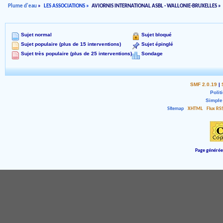
Plume d'eau
»
LES ASSOCIATIONS
»
AVIORNIS INTERNATIONAL ASBL - WALLONIE-BRUXELLES
»
Sujet normal
Sujet bloqué
Sujet populaire (plus de 15 interventions)
Sujet épinglé
Sujet très populaire (plus de 25 interventions)
Sondage
SMF 2.0.19
|
Polit
Simple
Sitemap
XHTML
Flux RS
Page générée 