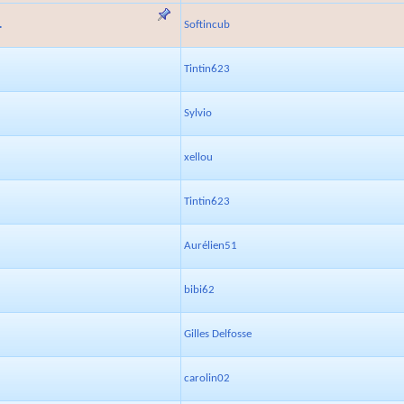
.
Softincub
Tintin623
Sylvio
xellou
Tintin623
Aurélien51
bibi62
Gilles Delfosse
carolin02