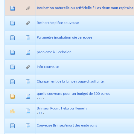
Incubation naturelle ou artificielle ? Les deux mon capitaine
Recherche pièce couveuse
Paramètre incubation oie cereopse
probleme à l' eclosion
Info couveuse
Changement de la lampe rouge chauffante.
quelle couveuse pour un budget de 300 euros
«
1
2
»
Brinsea, Rcom, Heka ou Hemel ?
«
1
2
»
Couveuse Brinsea/mort des embryons