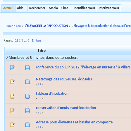
Accueil
Aide
Rechercher
Média
Chat
Identifiez-vous
Inscrivez-vous
Plume d'eau
»
L'ELEVAGE ET LA REPRODUCTION
»
L Elevage et la Reproduction d'oiseaux d'o
Pages: [
1
]
2
3
...
6
En bas
Titre
0 Membres et 8 Invités dans cette section.
conférence du 16 juin 2012 "l'élevage en nurserie" à Villar
Nettoyage des couveuses, éclosoirs
«
1
2
»
tableau d'incubation
«
1
2
»
conservation d'oeufs avant incubation
«
1
2
»
Adresse pour éleveuses et bassins en composite
«
1
2
»