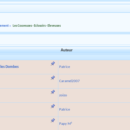
rnement
»
Les Couveuses - Eclosoirs - Eleveuses
Auteur
s les Dombes
Patrice
Caramel2007
zoizo
Patrice
Papy M²