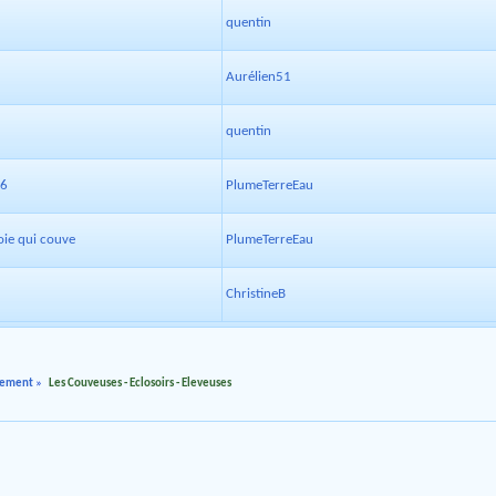
quentin
Aurélien51
quentin
26
PlumeTerreEau
oie qui couve
PlumeTerreEau
ChristineB
rnement
»
Les Couveuses - Eclosoirs - Eleveuses