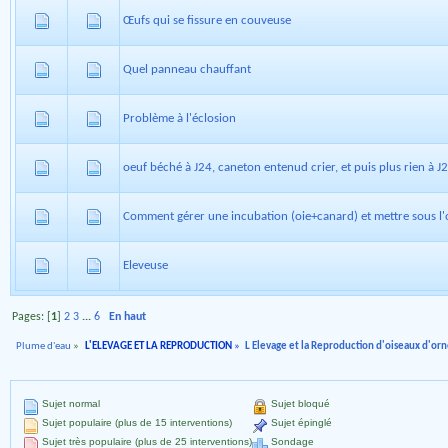
Œufs qui se fissure en couveuse
Quel panneau chauffant
Problème à l'éclosion
oeuf béché à J24, caneton entenud crier, et puis plus rien à J
Comment gérer une incubation (oie+canard) et mettre sous l'
Eleveuse
Pages: [
1
]
2
3
...
6
En haut
Plume d'eau
»
L'ELEVAGE ET LA REPRODUCTION
»
L Elevage et la Reproduction d'oiseaux d'o
Sujet normal
Sujet bloqué
Sujet populaire (plus de 15 interventions)
Sujet épinglé
Sujet très populaire (plus de 25 interventions)
Sondage