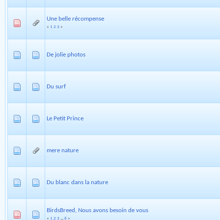
Une belle récompense
«
1
2
3
»
De jolie photos
Du surf
Le Petit Prince
mere nature
Du blanc dans la nature
BirdsBreed, Nous avons besoin de vous
«
1
2
3
...
6
»