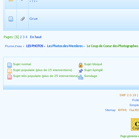
«
1
2
»
Grue
Pages: [
1
]
2
3
4
En haut
Plume d'eau
»
LES PHOTOS
»
Les Photos des Membres
»
Le Coup de Coeur des Photographes
Sujet normal
Sujet bloqué
Sujet populaire (plus de 15 interventions)
Sujet épinglé
Sujet très populaire (plus de 25 interventions)
Sondage
SMF 2.0.19
|
Polit
Simpl
Sitemap
XHTML
Flux RS
Page générée e