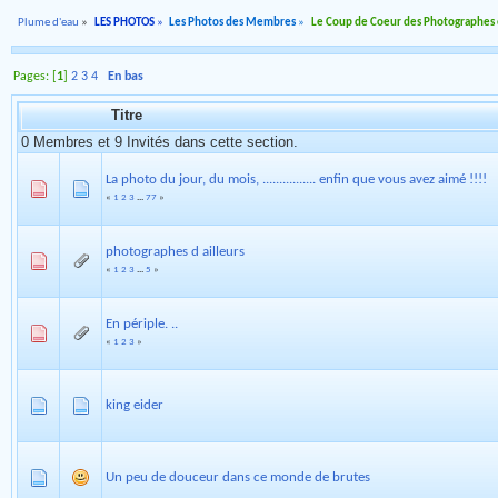
Plume d'eau
»
LES PHOTOS
»
Les Photos des Membres
»
Le Coup de Coeur des Photographes
Pages: [
1
]
2
3
4
En bas
Titre
0 Membres et 9 Invités dans cette section.
La photo du jour, du mois, ................ enfin que vous avez aimé !!!!
«
1
2
3
...
77
»
photographes d ailleurs
«
1
2
3
...
5
»
En périple. ..
«
1
2
3
»
king eider
Un peu de douceur dans ce monde de brutes