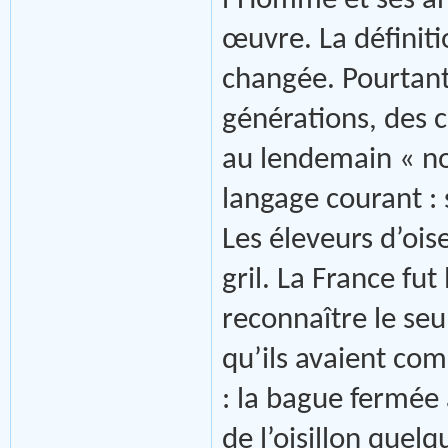
l’Homme et ses an
œuvre. La définit
changée. Pourtant
générations, des 
au lendemain « no
langage courant :
Les éleveurs d’ois
gril. La France fu
reconnaître le seu
qu’ils avaient co
: la bague fermée
de l’oisillon quelq