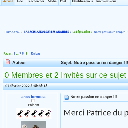
Accueil
Aide
Rechercher
Média
Chat
Identifiez-vous
Inscrivez-vous
Plume d'eau
»
LA LEGISLATION SUR LES ANATIDES
»
La Législation
»
Notre passion en danger !!
Pages:
1
...
7
8
[
9
]
En bas
Auteur
Sujet: Notre passion en danger !!!
0 Membres et 2 Invités sur ce sujet
07 février 2022 à 18:26:16
anas formosa
Notre passion en danger !!!
Présent
Merci Patrice du 