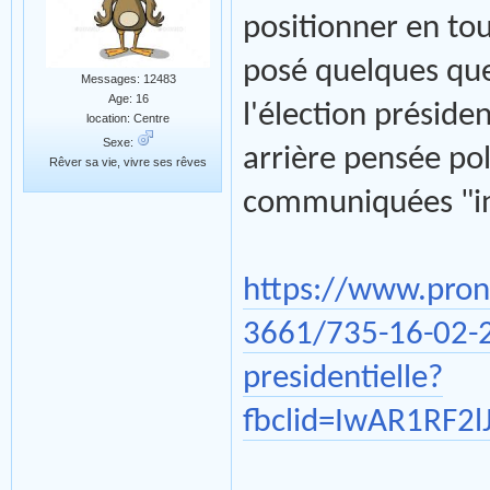
positionner en to
posé quelques que
Messages: 12483
Age: 16
l'élection préside
location: Centre
Sexe:
arrière pensée pol
Rêver sa vie, vivre ses rêves
communiquées "in
https://www.prona
3661/735-16-02-22
presidentielle?
fbclid=IwAR1RF2