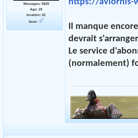
https://aviornis
Messages: 5929
Age: 29
location: 62
Sexe:
Il manque encore
devrait s'arrange
Le service d'abon
(normalement) f