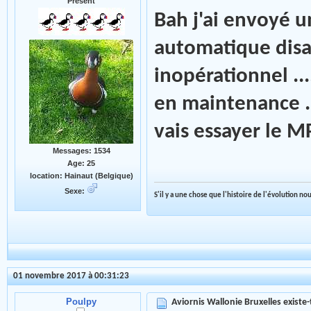
Présent
Bah j'ai envoyé u
automatique disan
inopérationnel ...
en maintenance .
vais essayer le 
Messages: 1534
Age: 25
location: Hainaut (Belgique)
Sexe:
S'il y a une chose que l'histoire de l'évolution n
01 novembre 2017 à 00:31:23
Poulpy
Aviornis Wallonie Bruxelles existe-t