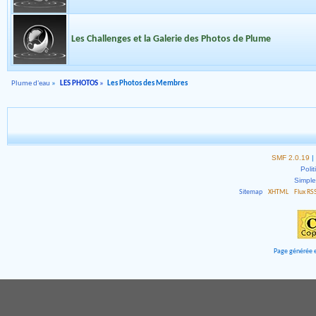
Les Challenges et la Galerie des Photos de Plume
Plume d'eau
»
LES PHOTOS
»
Les Photos des Membres
SMF 2.0.19
|
Polit
Simpl
Sitemap
XHTML
Flux RS
Page générée e