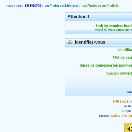
Plume d'eau
»
LES PHOTOS
»
Les Photos des Membres
»
Les Photos de vos Anatidés
Attention !
Seuls les membres inscrit
Merci de vous connecter 
Identifiez-vous
Identifia
Mot de pas
Durée de connexion (en minutes
Toujours connec
Mo
SMF 2.0.19
|
Polit
Simple
Sitemap
XHTML
Flux RS