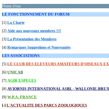
Plume d'eau
LE FONCTIONNEMENT DU FORUM
[1]
La Charte
[2]
Aide aux nouveaux membres !!!!
[3]
La Présentation des Membres
[4]
Remarques Suggestions et Nouveautés
LES ASSOCIATIONS
[5]
LE CLUB DES ELEVEURS AMATEURS D'OISEAUX E
[6]
UNICAB
[7]
AGIR ESPECES
[8]
AVIORNIS INTERNATIONAL ASBL - WALLONIE-BRU
[9]
W.P.A. FRANCE
[-]
L'ACTUALITE DES PARCS ZOOLOGIQUES