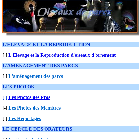
L'ELEVAGE ET LA REPRODUCTION
[-]
L Elevage et la Reproduction d'oiseaux d'ornement
L'AMENAGEMENT DES PARCS
[-]
L'aménagement des parcs
LES PHOTOS
[-]
Les Photos des Pros
[-]
Les Photos des Membres
[-]
Les Reportages
LE CERCLE DES ORATEURS