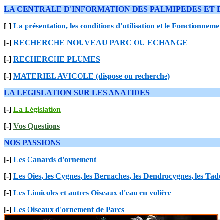
LA CENTRALE D'INFORMATION DES PALMIPEDES ET 
[-]
La présentation, les conditions d'utilisation et le Fonctionneme
[-]
RECHERCHE NOUVEAU PARC OU ECHANGE
[-]
RECHERCHE PLUMES
[-]
MATERIEL AVICOLE (dispose ou recherche)
LA LEGISLATION SUR LES ANATIDES
[-]
La Législation
[-]
Vos Questions
NOS PASSIONS
[-]
Les Canards d'ornement
[-]
Les Oies, les Cygnes, les Bernaches, les Dendrocygnes, les Ta
[-]
Les Limicoles et autres Oiseaux d'eau en volière
[-]
Les Oiseaux d'ornement de Parcs