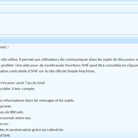
SMF) !
ce site utilise. Il permet aux utilisateurs de communiquer dans les sujets de discussion 
t profiter. Une aide pour de nombreuses fonctions SMF peut être consultée en cliquan
tion centralisée d'SMF sur le site officiel Simple Machines.
ire pour avoir l'accès total.
 accéder à leur compte.
s informations dans les messages et les sujets.
xprimer.
peu de BBCode.
ersonnels entre eux.
forum.
tes et anniversaires grâce au calendrier.
 d'SMF.