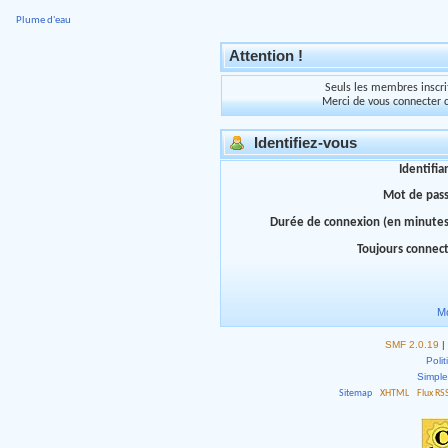
Plume d'eau
Attention !
Seuls les membres inscrit
Merci de vous connecter 
Identifiez-vous
Identifia
Mot de pas
Durée de connexion (en minutes
Toujours connec
Mo
SMF 2.0.19
|
Polit
Simpl
Sitemap
XHTML
Flux RS