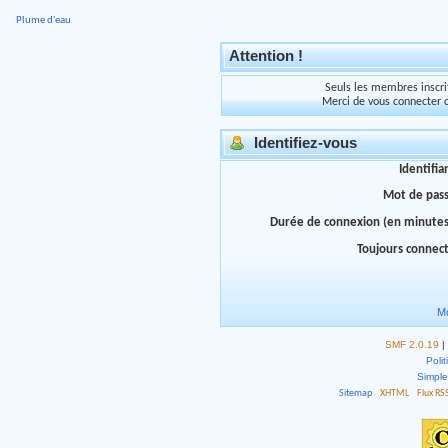
Plume d'eau
Attention !
Seuls les membres inscrit
Merci de vous connecter 
Identifiez-vous
Identifia
Mot de pas
Durée de connexion (en minutes
Toujours connec
Mo
SMF 2.0.19
|
Polit
Simpl
Sitemap
XHTML
Flux RS