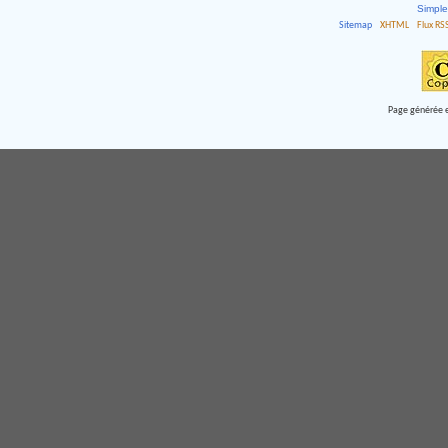
Simpl
Sitemap
XHTML
Flux RS
Page générée e