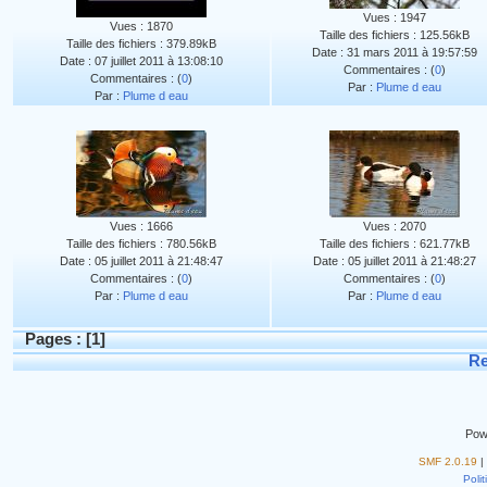
Vues : 1947
Vues : 1870
Taille des fichiers : 125.56kB
Taille des fichiers : 379.89kB
Date : 31 mars 2011 à 19:57:59
Date : 07 juillet 2011 à 13:08:10
Commentaires : (
0
)
Commentaires : (
0
)
Par :
Plume d eau
Par :
Plume d eau
Vues : 1666
Vues : 2070
Taille des fichiers : 780.56kB
Taille des fichiers : 621.77kB
Date : 05 juillet 2011 à 21:48:47
Date : 05 juillet 2011 à 21:48:27
Commentaires : (
0
)
Commentaires : (
0
)
Par :
Plume d eau
Par :
Plume d eau
Pages : [
1
]
Re
Pow
SMF 2.0.19
|
Polit