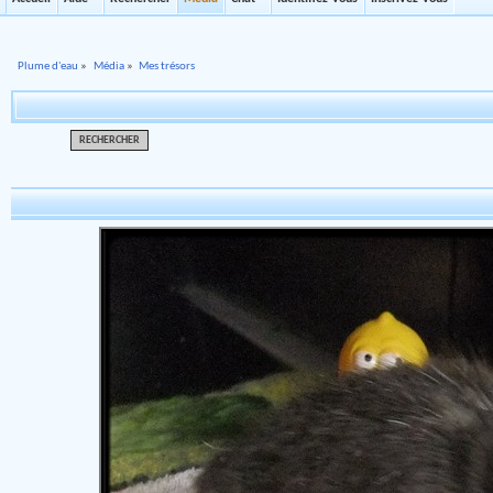
Plume d'eau
»
Média
»
Mes trésors
RECHERCHER