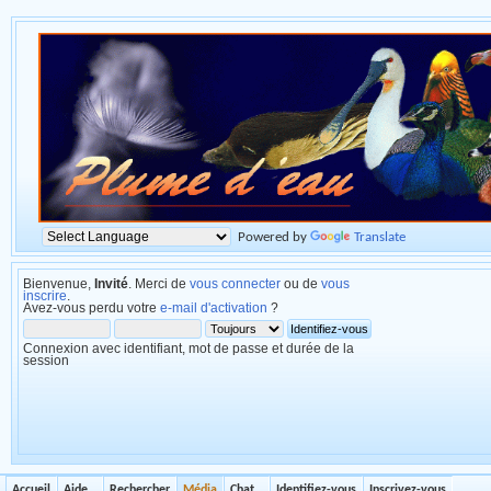
Powered by
Translate
Bienvenue,
Invité
. Merci de
vous connecter
ou de
vous
inscrire
.
Avez-vous perdu votre
e-mail d'activation
?
Connexion avec identifiant, mot de passe et durée de la
session
Accueil
Aide
Rechercher
Média
Chat
Identifiez-vous
Inscrivez-vous