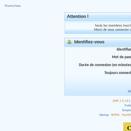
Plume d'eau
Attention !
Seuls les membres inscrit
Merci de vous connecter 
Identifiez-vous
Identifia
Mot de pas
Durée de connexion (en minutes
Toujours connec
Mo
SMF 2.0.19
|
Polit
Simpl
Sitemap
XHTML
Flux RS